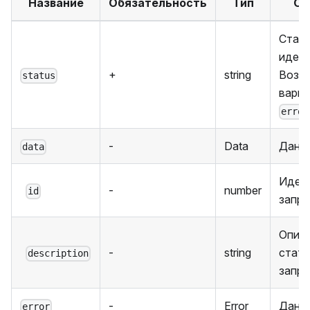
Название
Обязательность
Тип
Оп
Стат
идент
+
string
Возм
status
вари
error
-
Data
Данн
data
Иден
-
number
id
запр
Опис
-
string
стату
description
запро
-
Error
Данн
error