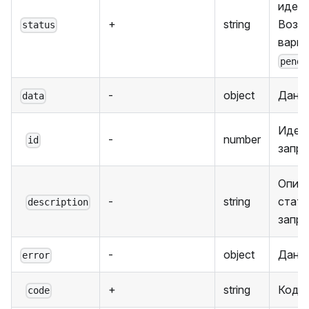
идент
+
string
Возм
status
вари
pendi
-
object
Данн
data
Иден
-
number
id
запр
Опис
-
string
стату
description
запро
-
object
Данн
error
+
string
Код 
code