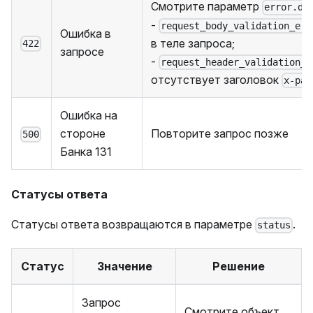
Смотрите параметр
error.de
-
request_body_validation_err
Ошибка в
в теле запроса;
422
запросе
-
request_header_validation_e
отсутствует заголовок
x-par
Ошибка на
стороне
Повторите запрос позже
500
Банка 131
Статусы ответа
Статусы ответа возвращаются в параметре
.
status
Статус
Значение
Решение
Запрос
Смотрите объект