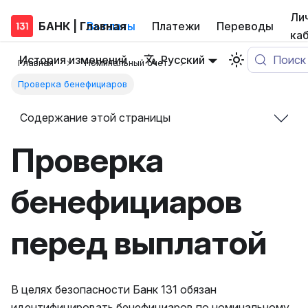
Ли
БАНК | Главная
Выплаты
Платежи
Переводы
ка
История изменений
Русский
Поиск
Главная
Номинальный счет
Проверка бенефициаров
Содержание этой страницы
Проверка
бенефициаров
перед выплатой
В целях безопасности Банк 131 обязан
идентифицировать бенефициаров по номинальному