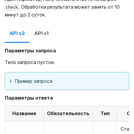
. Обработка результата может занять от 10
check
минут до 2 суток.
API v2
API v1
Параметры запроса
Тело запроса пустое.
Пример запроса
Параметры ответа
Название
Обязательность
Тип
Оп
Стат