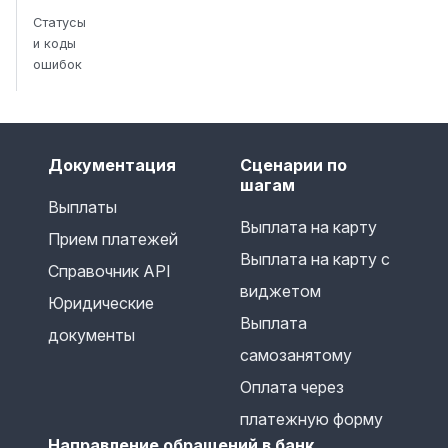
Статусы
и коды
ошибок
Документация
Сценарии по
шагам
Выплаты
Выплата на карту
Прием платежей
Выплата на карту с
Справочник API
виджетом
Юридические
Выплата
документы
самозанятому
Оплата через
платежную форму
Направление обращений в банк