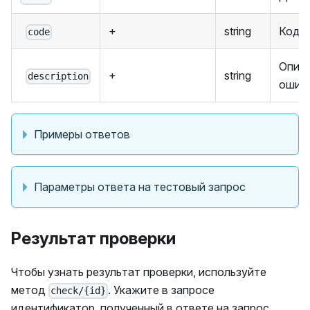
+
string
Код 
code
Опис
+
string
description
ошиб
Примеры ответов
Параметры ответа на тестовый запрос
Результат проверки
Чтобы узнать результат проверки, используйте
метод
. Укажите в запросе
check/{id}
идентификатор, полученный в ответе на запрос