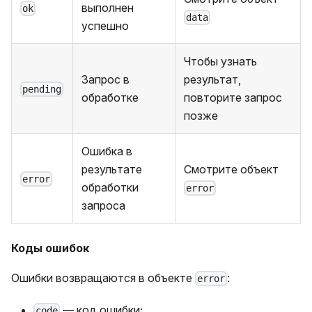
выполнен
ok
data
успешно
Чтобы узнать
Запрос в
результат,
pending
обработке
повторите запрос
позже
Ошибка в
результате
Смотрите объект
error
обработки
error
запроса
Коды ошибок
Ошибки возвращаются в объекте
:
error
— код ошибки;
code