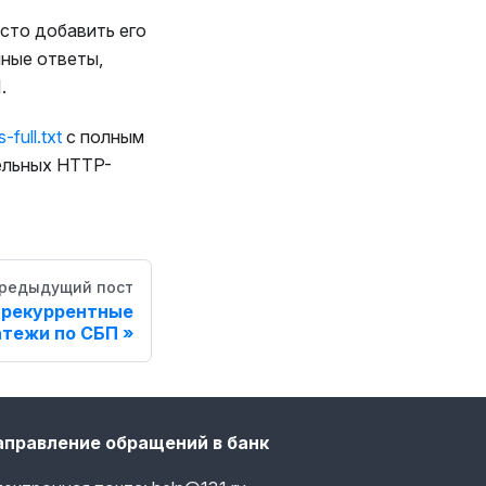
сто добавить его
чные ответы,
.
-full.txt
с полным
ельных HTTP-
редыдущий пост
 рекуррентные
атежи по СБП
аправление обращений в банк