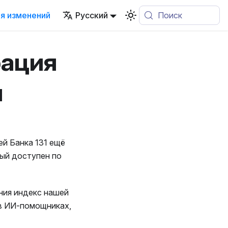
я изменений
Русский
Поиск
рация
и
ей Банка 131 ещё
рый доступен по
ния индекс нашей
 в ИИ-помощниках,