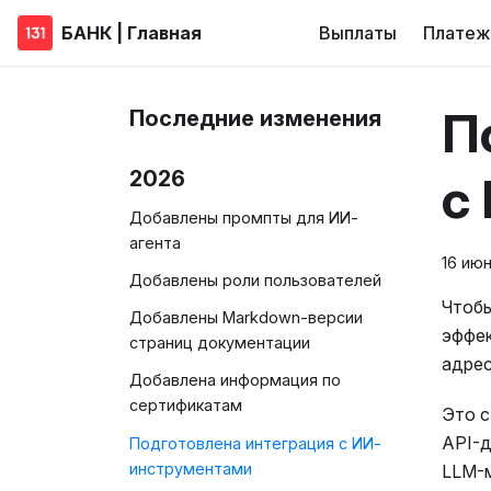
БАНК | Главная
Выплаты
Платеж
П
Последние изменения
2026
с
Добавлены промпты для ИИ-
агента
16 июн
Добавлены роли пользователей
Чтобы
Добавлены Markdown-версии
эффек
страниц документации
адре
Добавлена информация по
сертификатам
Это с
API-д
Подготовлена интеграция с ИИ-
инструментами
LLM-м