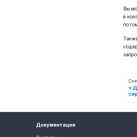
Вы мо
в кон
потом
Также
содер
запро
Сле
Д
се
Документация